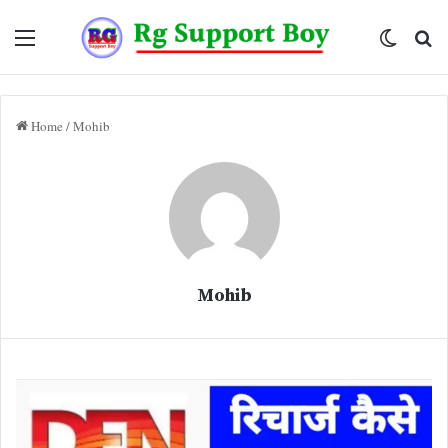
Menu
Switch
Se
skin
fo
Home
/
Mohib
Mohib