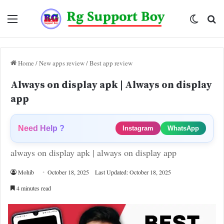
Menu
Switch
Se
skin
fo
Home
/
New apps review
/
Best app review
Always on display apk | Always on display
app
Need Help ?
Instagram
WhatsApp
always on display apk | always on display app
Mohib
October 18, 2025
Last Updated: October 18, 2025
4 minutes read