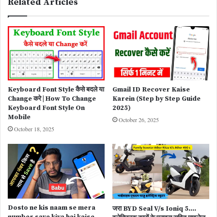
Related Articles
Keyboard Font Style कैसे बदले या
Gmail ID Recover Kaise
Change करे | How To Change
Karein (Step by Step Guide
Keyboard Font Style On
2025)
Mobile
October 26, 2025
October 18, 2025
Dosto ne kis naam se mera
जरा BYD Seal V/s Ioniq 5….
number save kiya hai kaise