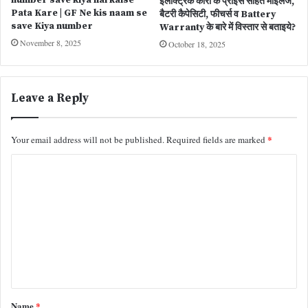
इलेक्ट्रिक कारों के प्राइस सहित माइलेज,
Pata Kare | GF Ne kis naam se
बैटरी कैपेसिटी, फीचर्स व Battery
save Kiya number
Warranty के बारे में विस्तार से बताइये?
November 8, 2025
October 18, 2025
Leave a Reply
*
Your email address will not be published.
Required fields are marked
C
o
m
m
e
n
t
Name
*