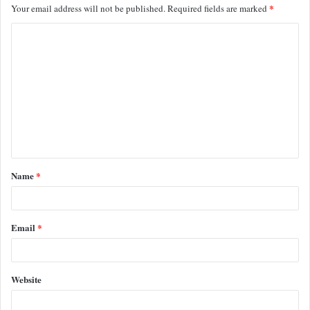
*
Your email address will not be published.
Required fields are marked
C
o
m
m
e
n
t
Name
*
*
Email
*
Website