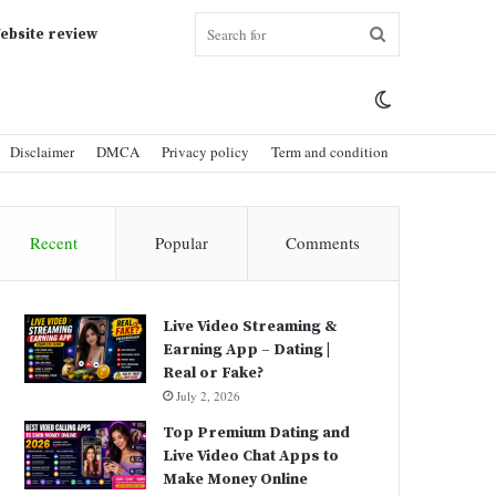
Search
ebsite review
Switch
for
Disclaimer
DMCA
Privacy policy
Term and condition
skin
Recent
Popular
Comments
Live Video Streaming &
Earning App – Dating |
Real or Fake?
July 2, 2026
Top Premium Dating and
Live Video Chat Apps to
Make Money Online