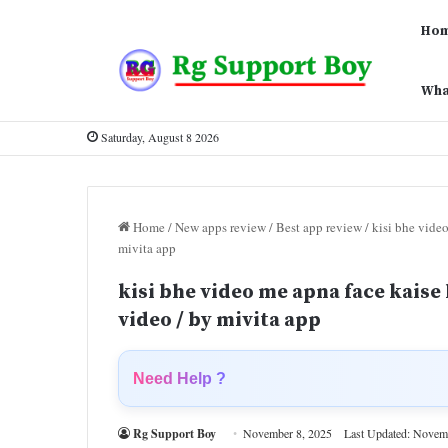
Ho
Wha
Saturday, August 8 2026
Home
/
New apps review
/
Best app review
/
kisi bhe vide
mivita app
kisi bhe video me apna face kaise
video / by mivita app
Need Help ?
Rg Support Boy
November 8, 2025
Last Updated: Novem