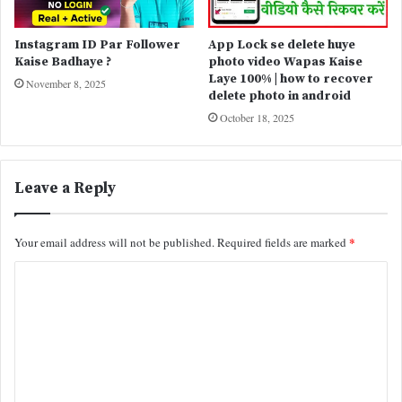
Instagram ID Par Follower
App Lock se delete huye
Kaise Badhaye ?
photo video Wapas Kaise
Laye 100% | how to recover
November 8, 2025
delete photo in android
October 18, 2025
Leave a Reply
*
Your email address will not be published.
Required fields are marked
C
o
m
m
e