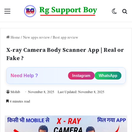
Menu
Switch
Se
skin
fo
Home
/
New apps review
/
Best app review
X-ray Camera Body Scanner App | Real or
Fake ?
Need Help ?
Instagram
WhatsApp
Mohib
November 8, 2025
Last Updated: November 8, 2025
4 minutes read